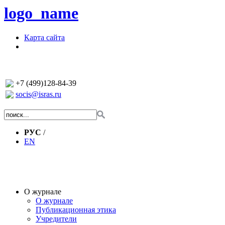
logo_name
Карта сайта
+7 (499)128-84-39
socis@isras.ru
РУС
/
EN
О журнале
О журнале
Публикационная этика
Учредители