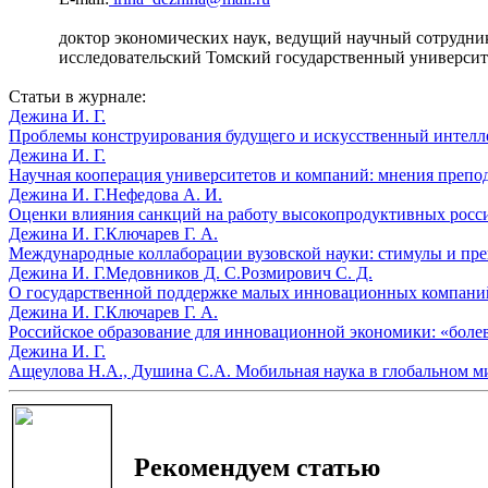
доктор экономических наук, ведущий научный сотрудни
исследовательский Томский государственный университе
Статьи в журнале:
Дежина И. Г.
Проблемы конструирования будущего и искусственный интелле
Дежина И. Г.
Научная кооперация университетов и компаний: мнения препод
Дежина И. Г.
Нефедова А. И.
Оценки влияния санкций на работу высокопродуктивных росси
Дежина И. Г.
Ключарев Г. А.
Международные коллаборации вузовской науки: стимулы и пре
Дежина И. Г.
Медовников Д. С.
Розмирович С. Д.
О государственной поддержке малых инновационных компаний
Дежина И. Г.
Ключарев Г. А.
Российское образование для инновационной экономики: «болев
Дежина И. Г.
Ащеулова Н.А., Душина С.А. Мобильная наука в глобальном мир
Рекомендуем статью