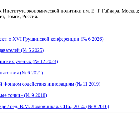
к Института экономической политики им. Е. Т. Гайдара, Москв
т, Томск, Россия.
кт: о XVI Грушинской конференции (№ 6 2026)
авателей (№ 5 2025)
йских ученых (№ 12 2023)
пятствия (№ 6 2021)
 Фондом содействия инновациям (№ 11 2019)
ые точки» (№ 9 2018)
е / ред. В.М. Ломовицкая. СПб., 2014. (№ 8 2016)