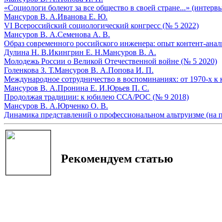
«Социологи болеют за все общество в своей стране...» (интерв
Мансуров В. А.
Иванова Е. Ю.
VI Всероссийский социологический конгресс (№ 5 2022)
Мансуров В. А.
Семенова А. В.
Образ современного российского инженера: опыт контент-анал
Дулина Н. В.
Икингрин Е. Н.
Мансуров В. А.
Молодежь России о Великой Отечественной войне (№ 5 2020)
Голенкова З. Т.
Мансуров В. А.
Попова И. П.
Международное сотрудничество в воспоминаниях: от 1970-х к к
Мансуров В. А.
Пронина Е. И.
Юрьев П. С.
Продолжая традиции: к юбилею ССА/РОС (№ 9 2018)
Мансуров В. А.
Юрченко О. В.
Динамика представлений о профессиональном альтруизме (на п
Рекомендуем статью