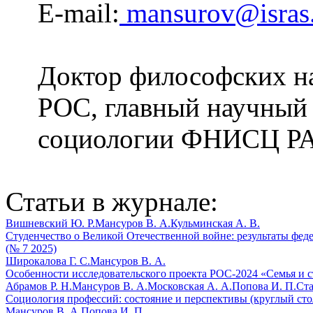
E-mail:
mansurov@isras
Доктор философских на
РОС, главный научный 
социологии ФНИСЦ РАН
Статьи в журнале:
Вишневский Ю. Р.
Мансуров В. А.
Кульминская А. В.
Студенчество о Великой Отечественной войне: результаты феде
(№ 7 2025)
Широкалова Г. С.
Мансуров В. А.
Особенности исследовательского проекта РОС-2024 «Семья и с
Абрамов Р. Н.
Мансуров В. А.
Московская А. А.
Попова И. П.
Ста
Социология профессий: состояние и перспективы (круглый стол
Мансуров В. А.
Попова И. П.