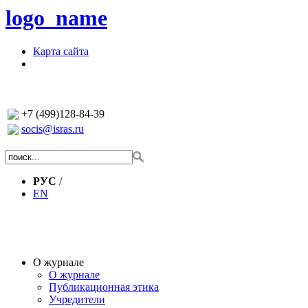
logo_name
Карта сайта
+7 (499)128-84-39
socis@isras.ru
РУС
/
EN
О журнале
О журнале
Публикационная этика
Учредители