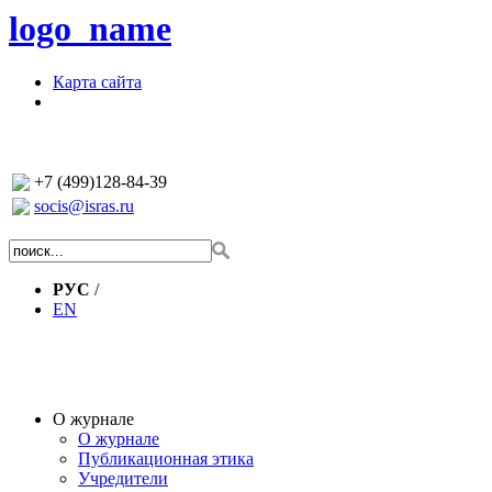
logo_name
Карта сайта
+7 (499)128-84-39
socis@isras.ru
РУС
/
EN
О журнале
О журнале
Публикационная этика
Учредители