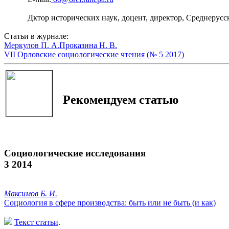
Дктор исторических наук, доцент, директор, Среднерус
Статьи в журнале:
Меркулов П. А.
Проказина Н. В.
VII Орловские социологические чтения (№ 5 2017)
Рекомендуем статью
Социологические исследования
3 2014
Максимов Б. И.
Социология в сфере производства: быть или не быть (и как)
Текст статьи
.