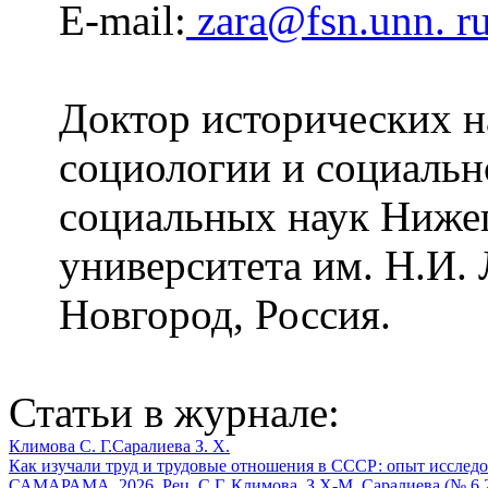
E-mail:
zara@fsn.unn. r
Доктор исторических н
социологии и социальн
социальных наук Нижег
университета им. Н.И.
Новгород, Россия.
Статьи в журнале:
Климова С. Г.
Саралиева З. Х.
Как изучали труд и трудовые отношения в СССР: опыт исследов
САМАРАМА, 2026. Рец. С.Г. Климова, З.Х-М. Саралиева (№ 6 