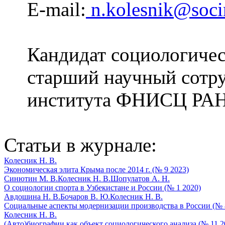
E-mail:
n.kolesnik@socin
Кандидат социологическ
старший научный сотр
института ФНИСЦ РАН,
Статьи в журнале:
Колесник Н. В.
Экономическая элита Крыма после 2014 г. (№ 9 2023)
Синютин М. В.
Колесник Н. В.
Шопулатов А. Н.
О социологии спорта в Узбекистане и России (№ 1 2020)
Авдошина Н. В.
Бочаров В. Ю.
Колесник Н. В.
Социальные аспекты модернизации производства в России (№ 
Колесник Н. В.
(Авто)биографии как объект социологического анализа (№ 11 2