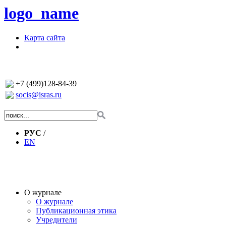
logo_name
Карта сайта
+7 (499)128-84-39
socis@isras.ru
РУС
/
EN
О журнале
О журнале
Публикационная этика
Учредители