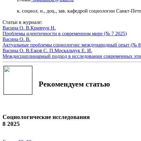
к. социол. н., доц., зав. кафедрой социологии Санкт-Пе
Статьи в журнале:
Васина О. В.
Кривчун Н.
Проблемы идентичности в современном мире (№ 7 2025)
Васина О. В.
Актуальные проблемы социологии: международный опыт (№ 8
Васина О. В.
Ежов С. П.
Москальчук Е. И.
Междисциплинарный подход в исследовании современных этни
Рекомендуем статью
Социологические исследования
8 2025