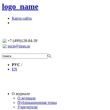
logo_name
Карта сайта
+7 (499)128-84-39
socis@isras.ru
РУС
/
EN
О журнале
О журнале
Публикационная этика
Учредители