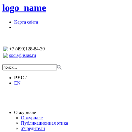
logo_name
Карта сайта
+7 (499)128-84-39
socis@isras.ru
РУС
/
EN
О журнале
О журнале
Публикационная этика
Учредители