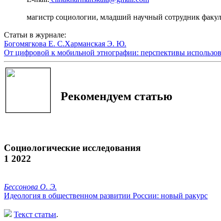
магистр социологии, младший научный сотрудник факуль
Статьи в журнале:
Богомягкова Е. С.
Харманская Э. Ю.
От цифровой к мобильной этнографии: перспективы использова
Рекомендуем статью
Социологические исследования
1 2022
Бессонова О. Э.
Идеология в общественном развитии России: новый ракурс
Текст статьи
.