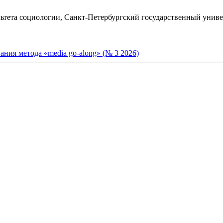
тета социологии, Санкт-Петербургский государственный универ
ния метода «media go-along» (№ 3 2026)