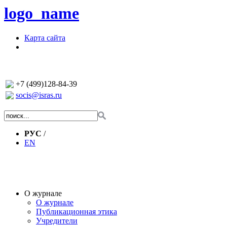
logo_name
Карта сайта
+7 (499)128-84-39
socis@isras.ru
РУС
/
EN
О журнале
О журнале
Публикационная этика
Учредители