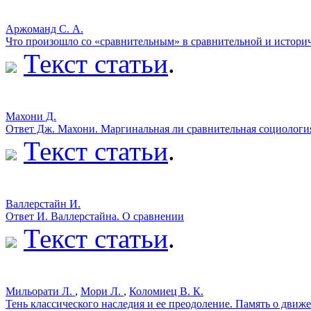
Аржоманд С. А.
Что произошло со «сравнительным» в сравнительной и истори
Текст статьи
.
Махони Д.
Ответ Дж. Махони. Маргинальная ли сравнительная социологи
Текст статьи
.
Валлерстайн И.
Ответ И. Валлерстайна. О сравнении
Текст статьи
.
Мильорати Л.
,
Мори Л.
,
Коломиец В. К.
Тень классического наследия и ее преодоление. Память о дви