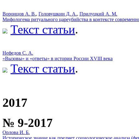
Воронцов А. В.
,
Головушкин Д. А.
,
Прилуцкий А. М.
Мифологема ритуального цареубийства в контексте современн
Текст статьи
.
Нефедов С. А.
«Вызовы» и «ответы» в истории России XVIII века
Текст статьи
.
2017
№ 9-2017
Орлова И. Б.
Историческое знание как предмет социологическое анализа (ф