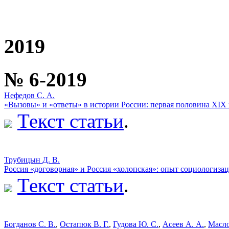
2019
№ 6-2019
Нефедов С. А.
«Вызовы» и «ответы» в истории России: первая половина XIX 
Текст статьи
.
Трубицын Д. В.
Россия «договорная» и Россия «холопская»: опыт социологиза
Текст статьи
.
Богданов С. В.
,
Остапюк В. Г.
,
Гудова Ю. С.
,
Асеев А. А.
,
Масло