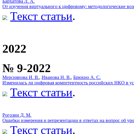
Бархатова Л. А.
От изучения виртуального к цифровому: методологические во
Текст статьи
.
2022
№ 9-2022
Мерсиянова И. В.
,
Иванова Н. В.
,
Брюхно А. С.
Изменилась ли цифровая компетентность российских НКО в у
Текст статьи
.
Рогозин Д. М.
Ошибки измерения и репрезентации в ответах на вопрос об ур
Текст статьи
.