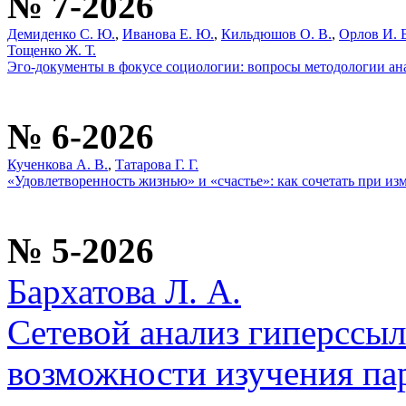
№ 7-2026
Демиденко С. Ю.
,
Иванова Е. Ю.
,
Кильдюшов О. В.
,
Орлов И. Б
Тощенко Ж. Т.
Эго-документы в фокусе социологии: вопросы методологии ана
№ 6-2026
Кученкова А. В.
,
Татарова Г. Г.
«Удовлетворенность жизнью» и «счастье»: как сочетать при и
№ 5-2026
Бархатова Л. А.
Сетевой анализ гиперссыл
возможности изучения пар