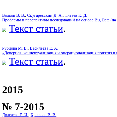
Волков В. В.
,
Скугаревский Д. А.
,
Титаев К. Д.
Проблемы и перспективы исследований на основе Big Data (на
Текст статьи
.
Рубцова М. В.
,
Васильева Е. А.
«Доверие»: концептуализация и операционализация понятия в
Текст статьи
.
2015
№ 7-2015
Долгаева Е. И.
,
Крылова В. В.