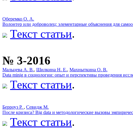
Оберемко О. А.
Волонтер или доброволец: элементарные объяснения для само
Текст статьи
.
№ 3-2016
Мальцева А. В.
,
Шилкина Н. Е.
,
Махныткина О. В.
Data minig в социологии: опыт и перспективы проведения исс
Текст статьи
.
Берроуз Р.
,
Севидж М.
После кризиса? Big data и методологические вызовы эмпириче
Текст статьи
.