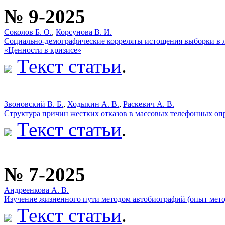
№ 9-2025
Соколов Б. О.
,
Корсунова В. И.
Социально-демографические корреляты истощения выборки в л
«Ценности в кризисе»
Текст статьи
.
Звоновский В. Б.
,
Ходыкин А. В.
,
Раскевич А. В.
Структура причин жестких отказов в массовых телефонных опр
Текст статьи
.
№ 7-2025
Андреенкова А. В.
Изучение жизненного пути методом автобиографий (опыт мето
Текст статьи
.