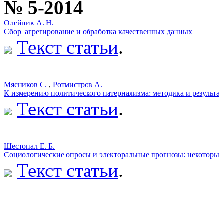
№ 5-2014
Олейник А. Н.
Сбор, агрегирование и обработка качественных данных
Текст статьи
.
Мясников С.
,
Ротмистров А.
К измерению политического патернализма: методика и результ
Текст статьи
.
Шестопал Е. Б.
Социологические опросы и электоральные прогнозы: некоторы
Текст статьи
.