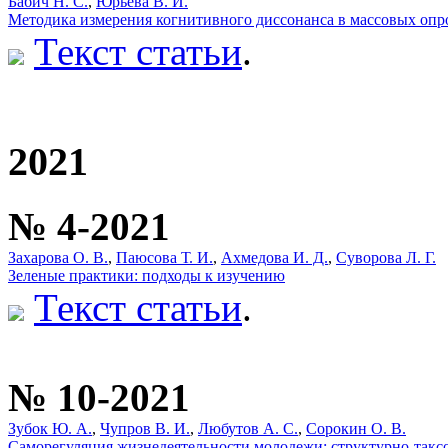
Бабич Н. С.
,
Юрьева В. И.
Методика измерения когнитивного диссонанса в массовых опр
Текст статьи
.
2021
№ 4-2021
Захарова О. В.
,
Паюсова Т. И.
,
Ахмедова И. Д.
,
Суворова Л. Г.
Зеленые практики: подходы к изучению
Текст статьи
.
№ 10-2021
Зубок Ю. А.
,
Чупров В. И.
,
Любутов А. С.
,
Сорокин О. В.
Саморегуляция жизнедеятельности молодежи: структурно-так