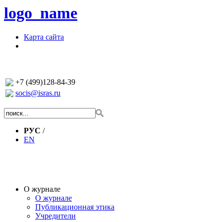
logo_name
Карта сайта
+7 (499)128-84-39
socis@isras.ru
РУС
/
EN
О журнале
О журнале
Публикационная этика
Учредители