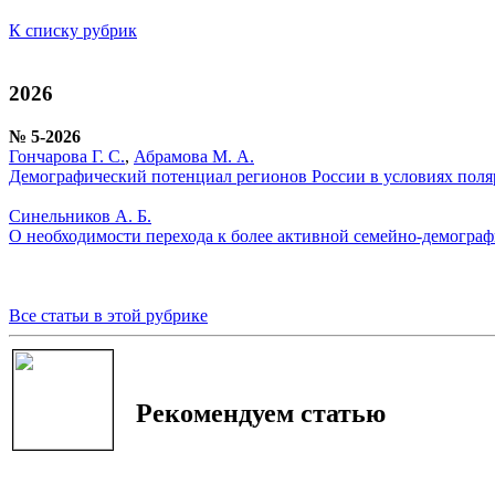
К списку рубрик
2026
№ 5-2026
Гончарова Г. С.
,
Абрамова М. А.
Демографический потенциал регионов России в условиях пол
Синельников А. Б.
О необходимости перехода к более активной семейно-демограф
Все статьи в этой рубрике
Рекомендуем статью