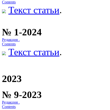
Contents
Текст статьи
.
№ 1-2024
Редакция .
Contents
Текст статьи
.
2023
№ 9-2023
Редакция .
Contents