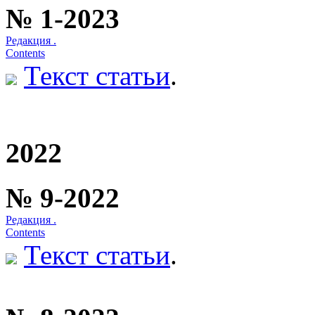
№ 1-2023
Редакция .
Contents
Текст статьи
.
2022
№ 9-2022
Редакция .
Contents
Текст статьи
.