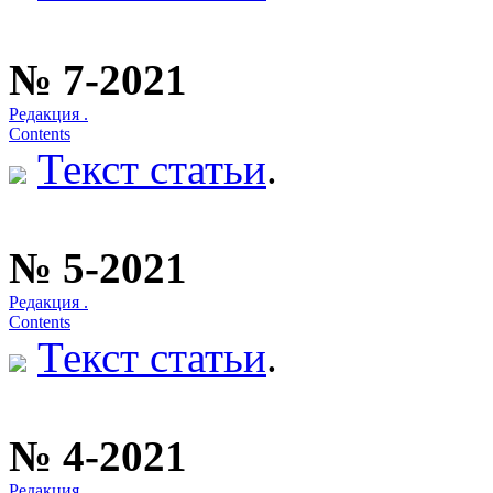
№ 7-2021
Редакция .
Contents
Текст статьи
.
№ 5-2021
Редакция .
Contents
Текст статьи
.
№ 4-2021
Редакция .