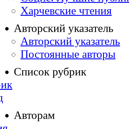
Харчевские чтения
Авторский указатель
Авторский указатель
Постоянные авторы
Список рубрик
рик
д
Авторам
ия