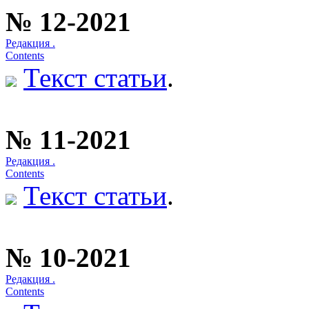
№ 12-2021
Редакция .
Contents
Текст статьи
.
№ 11-2021
Редакция .
Contents
Текст статьи
.
№ 10-2021
Редакция .
Contents