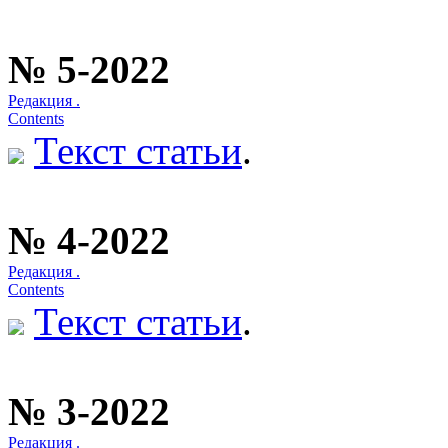
№ 5-2022
Редакция .
Contents
Текст статьи
.
№ 4-2022
Редакция .
Contents
Текст статьи
.
№ 3-2022
Редакция .