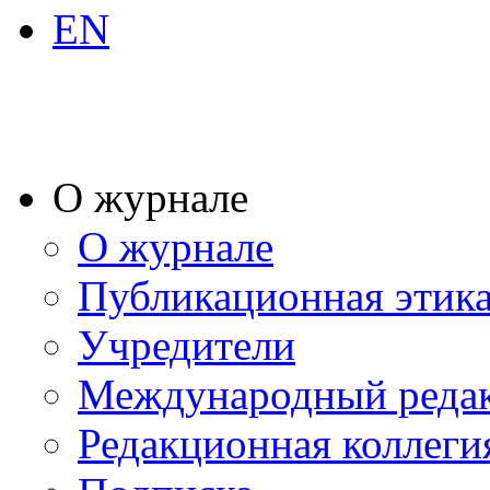
EN
О журнале
О журнале
Публикационная этик
Учредители
Международный реда
Редакционная коллеги