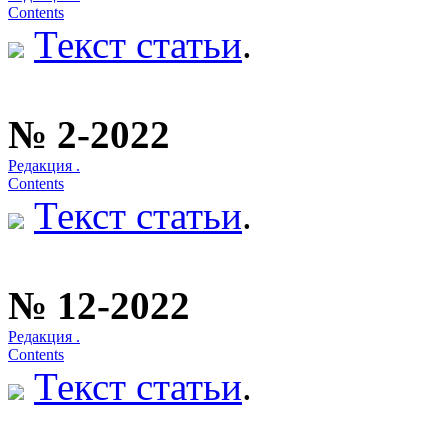
Contents
Текст статьи
.
№ 2-2022
Редакция .
Contents
Текст статьи
.
№ 12-2022
Редакция .
Contents
Текст статьи
.