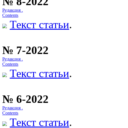
№ 8-2022
Редакция .
Contents
Текст статьи
.
№ 7-2022
Редакция .
Contents
Текст статьи
.
№ 6-2022
Редакция .
Contents
Текст статьи
.