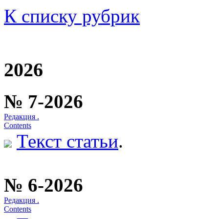
К списку рубрик
2026
№ 7-2026
Редакция .
Contents
Текст статьи
.
№ 6-2026
Редакция .
Contents