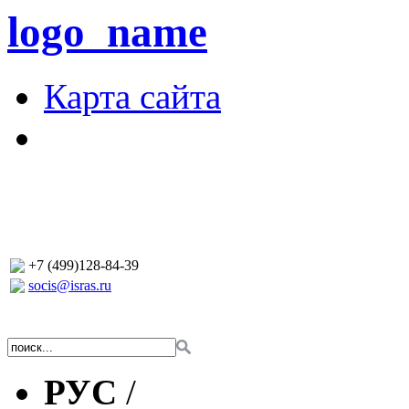
logo_name
Карта сайта
+7 (499)128-84-39
socis@isras.ru
РУС
/