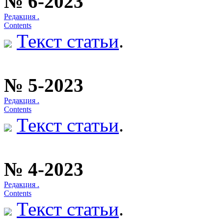
№ 6-2023
Редакция .
Contents
Текст статьи
.
№ 5-2023
Редакция .
Contents
Текст статьи
.
№ 4-2023
Редакция .
Contents
Текст статьи
.