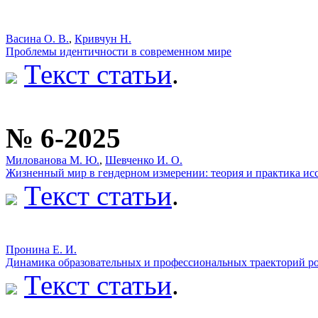
Васина О. В.
,
Кривчун Н.
Проблемы идентичности в современном мире
Текст статьи
.
№ 6-2025
Милованова М. Ю.
,
Шевченко И. О.
Жизненный мир в гендерном измерении: теория и практика ис
Текст статьи
.
Пронина Е. И.
Динамика образовательных и профессиональных траекторий р
Текст статьи
.