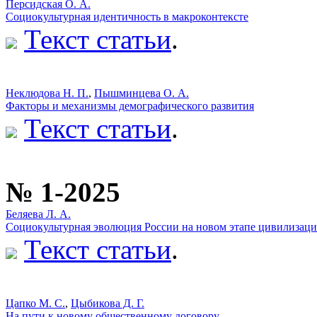
Персидская О. А.
Социокультурная идентичность в макроконтексте
Текст статьи
.
Неклюдова Н. П.
,
Пышминцева О. А.
Факторы и механизмы демографического развития
Текст статьи
.
№ 1-2025
Беляева Л. А.
Социокультурная эволюция России на новом этапе цивилизаци
Текст статьи
.
Цапко М. С.
,
Цыбикова Д. Г.
На пути к новому общественному договору